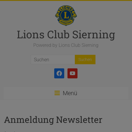
Zum
Inhalt
springen
Lions Club Sierning
Powered by Lions Club Sierning
facebook
youtube
Menü
Anmeldung Newsletter