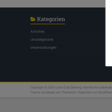
Kategorien
Activities
Uncategorized
Veranstaltungen
Copyright © 2026
Lions Club Sierning
. Alle Rechte vorbehalt
Theme:
Accelerate
von ThemeGrill. Präsentiert von
WordPres