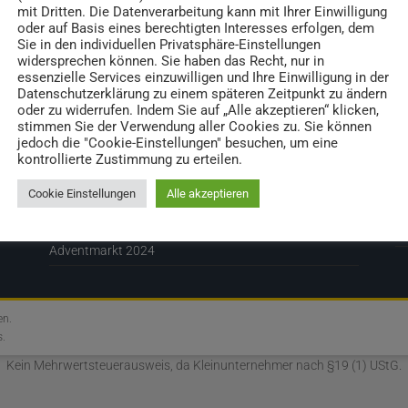
mit Dritten. Die Datenverarbeitung kann mit Ihrer Einwilligung
oder auf Basis eines berechtigten Interesses erfolgen, dem
Sie in den individuellen Privatsphäre-Einstellungen
widersprechen können. Sie haben das Recht, nur in
Neueste Beiträge
essenzielle Services einzuwilligen und Ihre Einwilligung in der
Datenschutzerklärung zu einem späteren Zeitpunkt zu ändern
oder zu widerrufen. Indem Sie auf „Alle akzeptieren“ klicken,
Rückblick Gedenkmesse für unsere verstorbenen
I
stimmen Sie der Verwendung aller Cookies zu. Sie können
Mitglieder
jedoch die "Cookie-Einstellungen" besuchen, um eine
D
kontrollierte Zustimmung zu erteilen.
Rückblick Lions Charity Run
Wi
Rückblick Lions Sammeltag 2025
Cookie Einstellungen
Alle akzeptieren
V
Rückblick Jazz-Brunch (2025)
Za
Adventmarkt 2024
en.
s
.
Kein Mehrwertsteuerausweis, da Kleinunternehmer nach §19 (1) UStG.