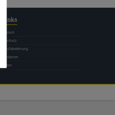
Links
mpressum
atenschutz
derrufsbelehrung
ersandarten
hlarten