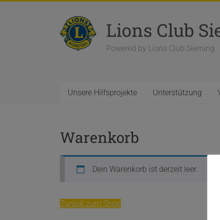
Zum
Inhalt
Lions Club Si
springen
Powered by Lions Club Sierning
Unsere Hilfsprojekte
Unterstützung
Warenkorb
Dein Warenkorb ist derzeit leer.
Zurück zum Shop