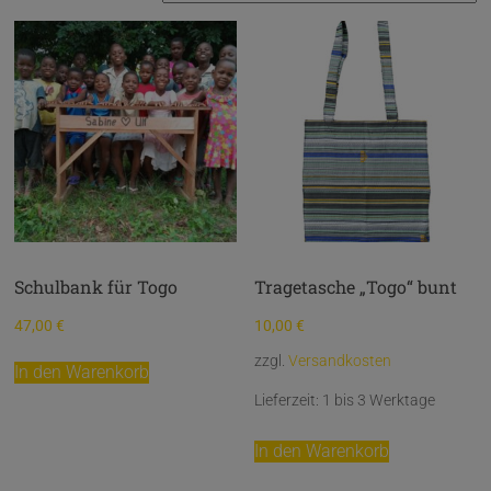
Schulbank für Togo
Tragetasche „Togo“ bunt
47,00
€
10,00
€
zzgl.
Versandkosten
In den Warenkorb
Lieferzeit:
1 bis 3 Werktage
In den Warenkorb