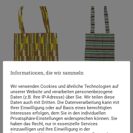
Informationen, die wir sammeln
Tragetasche „Togo“ gelb
Tragetasche „Togo“ grün
Wir verwenden Cookies und ähnliche Technologien auf
10,00
€
10,00
€
unserer Website und verarbeiten personenbezogene
Daten (z.B. Ihre IP-Adresse) über Sie. Wir teilen diese
zzgl.
Versandkosten
zzgl.
Versandkosten
Daten auch mit Dritten. Die Datenverarbeitung kann mit
Ihrer Einwilligung oder auf Basis eines berechtigten
Lieferzeit:
1 bis 3 Werktage
Lieferzeit:
1 bis 3 Werktage
Interesses erfolgen, dem Sie in den individuellen
Privatsphäre-Einstellungen widersprechen können. Sie
In den Warenkorb
In den Warenkorb
haben das Recht, nur in essenzielle Services
einzuwilligen und Ihre Einwilligung in der