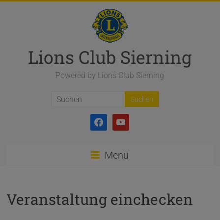
Zum
Inhalt
springen
Lions Club Sierning
Powered by Lions Club Sierning
facebook
youtube
Menü
Veranstaltung einchecken