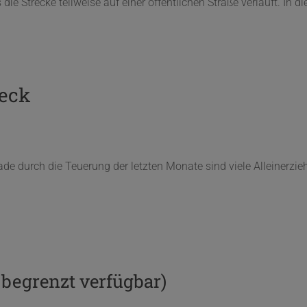
e Strecke teilweise auf einer öffentlichen Straße verläuft. In di
weck
e durch die Teuerung der letzten Monate sind viele Alleinerzieh
 begrenzt verfügbar)