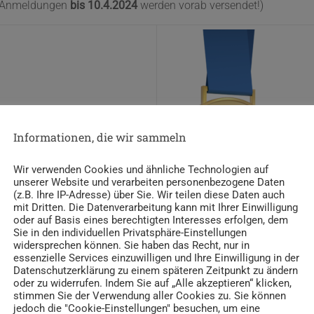
ur Anmeldungen
bis 10.4.2024
werden vorab versendet!)
Informationen, die wir sammeln
Wir verwenden Cookies und ähnliche Technologien auf
unserer Website und verarbeiten personenbezogene Daten
(z.B. Ihre IP-Adresse) über Sie. Wir teilen diese Daten auch
mit Dritten. Die Datenverarbeitung kann mit Ihrer Einwilligung
oder auf Basis eines berechtigten Interesses erfolgen, dem
Sie in den individuellen Privatsphäre-Einstellungen
widersprechen können. Sie haben das Recht, nur in
essenzielle Services einzuwilligen und Ihre Einwilligung in der
Datenschutzerklärung zu einem späteren Zeitpunkt zu ändern
en, sonst ist die Zustellung nicht möglich. Die Pakete werden g
oder zu widerrufen. Indem Sie auf „Alle akzeptieren“ klicken,
stimmen Sie der Verwendung aller Cookies zu. Sie können
olgt normalerweise innerhalb weniger Werktage, in Ausnahmefäl
jedoch die "Cookie-Einstellungen" besuchen, um eine